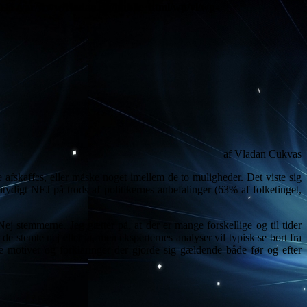
) in
/var/www/vladan.dk/public_html/wp/vl/wp-
af Vladan Cukvas
afskaffes, eller måske noget imellem de to muligheder. Det viste sig
 entydigt NEJ på trods af politikernes anbefalinger (63% af folketinget,
Nej stemmerne. Jeg gætter på, at der er mange forskellige og til tider
 stemte nej eller ja, men eksperternes analyser vil typisk se bort fra
 motiver og forklaringer der gjorde sig gældende både før og efter