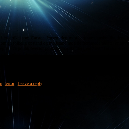
t i en artikel som Carsten Jensen, den mest berømte danske dissident, h
ale om en folkelig opstand og modstand mod de fremmede magter anført af
pressive politik overfor politiske modstandere var med til at skabe et m
r mildt sagt blevet upopulære i de krigshærgede lande og af mange af
våben i hænderne og begynder at skyde på folk, det mindste man kan for
en
,
terror
|
Leave a reply