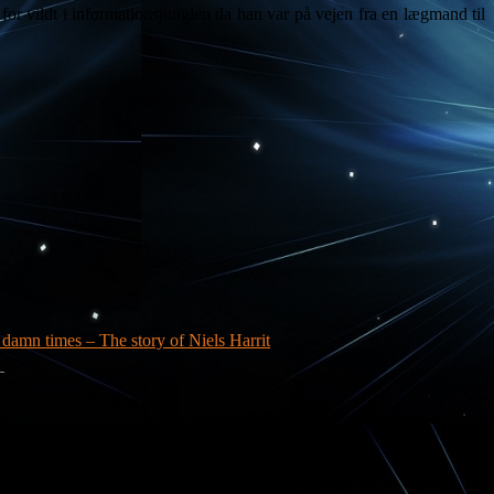
for vildt i informationsjunglen da han var på vejen fra en lægmand til
a damn times – The story of Niels Harrit