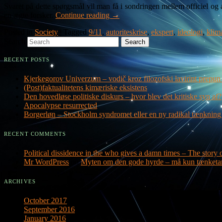
Svaret på dette spørgsmål vil man få i sondringen mellem officiel og 
en ægte forsker.
Continue reading
→
Posted in
Society
|
Tagged
9/11
,
autoriteskrise
,
ekspert
,
ideologi
,
klim
Search
RECENT POSTS
Kjerkegorov Univerzum – vodič kroz filozofski lavirint prepun 
(Post)faktualitetens kimæriske eksistens
Den hovedløse politiske diskurs – hvor blev det kritiske syn af?
Apocalypse resurrected
Borgerløn – Stockholm syndromet eller en ny radikal tænknin
RECENT COMMENTS
Political dissidence in the who gives a damn times – The story o
Mr WordPress
on
Myten om den gode hyrde – må kun tænketa
ARCHIVES
October 2017
September 2016
January 2016