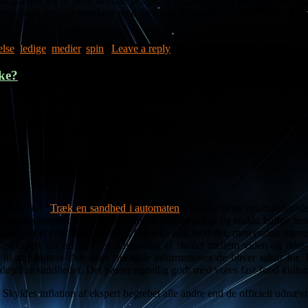
ligheden for at tjene nemme penge, så gjorde de det, vel at mærke opfo
deres store firehjulstrækkere med de første iPhones i lommen. Men så k
lse
,
ledige
,
medier
,
spin
|
Leave a reply
ke?
tisk titel ”
Træk en sandhed i automaten
”. Under dens velartikulere
kal forstås meget bredt. Skylden for denne sørgelige og endda farlige ten
rt indenfor et eller flere områder. Og ikke nok med det, men endnu værre
lle ekspert går ud på – en udvanding af skellet mellem viden og ikke-v
e til at håndtere den store mængde informationer de bliver udsat for.
ordøjelige sandheder. Det passer egentlig godt med vores fast-food kultur
Skyldes inflation af ekspert begrebet alle andre end de officielt udnæv