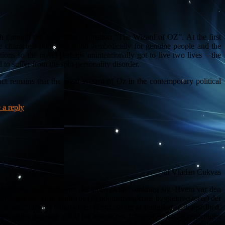
through the 1939 film adaptation “The Wizard of OZ”. At the first
the characters portrayed stand symbolically for genuine people and the
ions so the novel perhaps unintentionally got to live two lives – the
 to suffer from the split personality disorder.
fact remains that the great Wizard of Oz in the contemporary political
 a reply
af Vladan Cukvas
 låntagere, eller bankerne der smed penge omkring sig. Hvem var den
ere friværdien, eller bankerne (ejendomsmæglerne, byggeinvestorer) der
t puste luften i boligboblen (fastfrysning af boligskat, afdragsfrihed,
t under gunstige vilkår for lejerne osv.). Sagen er den, at regeringen