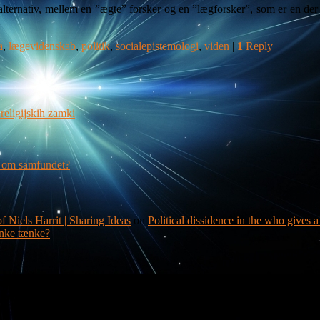
alternativ, mellem en ”ægte” forsker og en ”lægforsker”, som er en der 
a
,
lægevidenskab
,
politik
,
socialepistemologi
,
viden
|
1
Reply
religijskih zamki
g om samfundet?
f Niels Harrit | Sharing Ideas
on
Political dissidence in the who gives 
nke tænke?