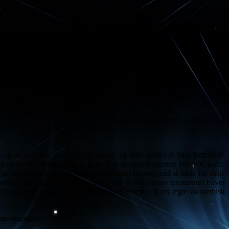
rdret af både bankerne og regeringen. Alt så godt ud. I foråret 2008
om finanskrakket
Af Vladan Cukvas / 30. oktober 2014
de og akademiske sprogfacade kunne jeg ikke undgå at høre jammeren
dens skulle, ifølge artiklen, ligge hos de mange internet brugere, som i
 er det, at det brede publikum begyndte i højere grad at falde for dette
iden i den postfaktuelle verden, ved at ekspertens territorium bliver
 Publikum er begyndt at bytte de dyre billetter til en ægte akademisk
.
nte eksperter?