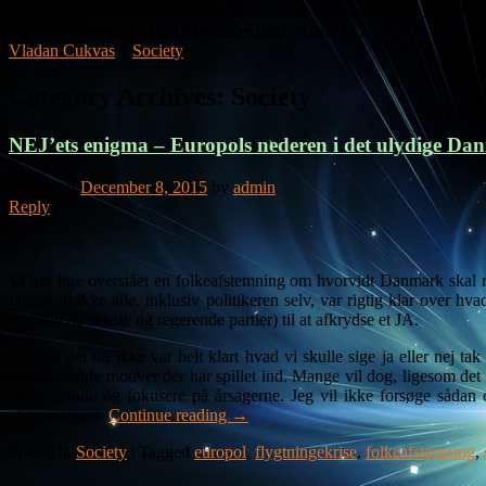
Warning
: Use of undefined constant simple_breadcrumb - assumed 's
content/themes/2011-child/header.php
on line
137
Vladan Cukvas
»
Society
Category Archives:
Society
NEJ’ets enigma – Europols nederen i det ulydige Da
Posted on
December 8, 2015
by
admin
Reply
Vi har lige overstået en folkeafstemning om hvorvidt Danmark skal m
faktisk at ikke alle, inklusiv politikeren selv, var rigtig klar over h
inklusiv de største og regerende partier) til at afkrydse et JA.
Selvom det nu ikke var helt klart hvad vi skulle sige ja eller nej ta
modstridende motiver der har spillet ind. Mange vil dog, ligesom det 
disse grunde og fokusere på årsagerne. Jeg vil ikke forsøge sådan
afstemningen.
Continue reading
→
Posted in
Society
|
Tagged
europol
,
flygtningekrise
,
folkeafstemning
,