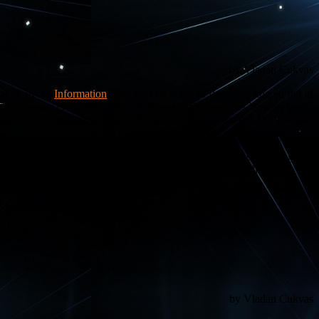
by Vladan Cukvas
ar skrevet i
Information
. Det som CJ siger, er desværre kun en del af
 USA, som er opstået i de forskellige krigsberørte (læs besatte) lande,
iljø hvor ekstremisme trives. Men der er nogle ekstra detaljer som gør,
 deres borgere, som selv har grebet til våben, anses som et legitimt
vente er, at de skyder tilbage. Det burde stå klart til enhver som kan
by Vladan Cukvas