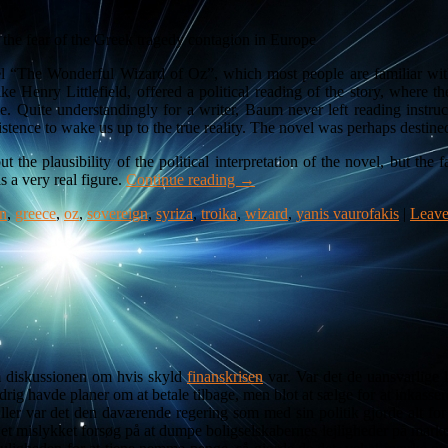
ut the fear of the Greek tragedy contagion in Europe
 “The Wonderful Wizard of Oz”, which most people are familiar with 
ke Henry Littlefield, offered a political reading of the story, where 
 Quite understandingly for a writer, Baum never left reading instruct
sistence to wake us up to the true reality. The novel was perhaps destined
the plausibility of the political interpretation of the novel, but the 
is a very real figure.
Continue reading
→
on
,
greece
,
oz
,
sovereign
,
syriza
,
troika
,
wizard
,
yanis vaurofakis
|
Leave
m diskussionen om hvis skyld
finanskrisen
var. Var det de uansvarlige
drig havde planer om at betale tilbage, men blot at sælge for at inkass
Eller var det den daværende regering som med sin politik gjorde alt for a
t mislykket forsøg på at dumpe boligselskabernes lejligheder på markede