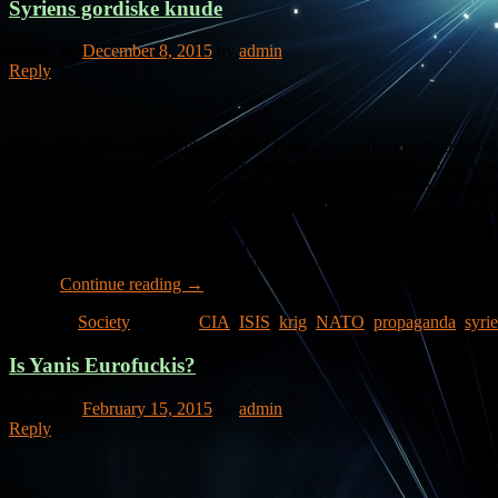
Syriens gordiske knude
Posted on
December 8, 2015
by
admin
Reply
“Vi er ikke terrorens uskyldige ofre” lyder overskriften og budskabe
historien og det undrer mig, at han stopper dér. Rigtigt nok, er der t
ligesom det er rigtigt, at både Saddams og Assads regimer med deres re
at hele billedet ændrer sig markant når man spotter dem.
Amerikanerne og deres allierede (først og fremmest UK og Danmark) e
mål. Når man rejser 5-6 tusinder kilometer væk fra sit eget land med 
tænke.
Continue reading
→
Posted in
Society
|
Tagged
CIA
,
ISIS
,
krig
,
NATO
,
propaganda
,
syri
Is Yanis Eurofuckis?
Posted on
February 15, 2015
by
admin
Reply