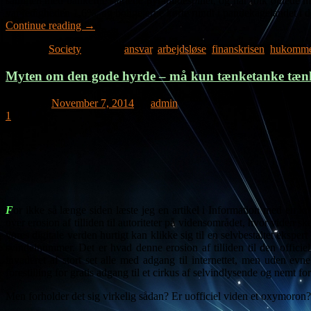
sammen med bankerne startede pyramidespillet, og når folk øjnede mu
var ledigheden 1,6%, og boligejerne kørte rundt i pandekagelandet i 
Continue reading
→
Posted in
Society
|
Tagged
ansvar
,
arbejdsløse
,
finanskrisen
,
hukomme
Myten om den gode hyrde – må kun tænketanke tæn
Posted on
November 7, 2014
by
admin
1
F
or ikke så længe siden læste jeg en artikel i Information med en kryp
over erosion af tilliden til autoriteter på vidensområdet, hvor viden s
vores digitale verden hurtigt kan klikke sig til en selvbestaltet ekspe
svindelnummer. Det er hvad denne erosion af tilliden til den officie
invaderet af stort set alle med adgang til internettet, men uden evn
forestilling for gratis adgang til et cirkus af selvindlysende og nemt f
Men forholder det sig virkelig sådan? Er uofficiel viden et oxymoron? 