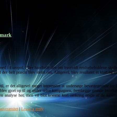
imple_breadcrumb' (this will throw an Error in a future version of PHP
nmark
ed i Europol. Eller handlede den om hvorvidt retsforbeholdene skulle 
vad der helt præcis blev stemt om. Alligevel, blev resultatet et klart og
k til, er det alligevel meget interessent at undersøge bevægegrunde for 
blev gjort op til og under selve kampagnen, fremlægge grunde hvorfor de
 en analyse her, men vil blot komme kort omkring nogle af de nævnte
suverænitet
|
Leave a reply