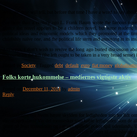
Well, the time will tell, but before that time I have a word to say abo
For more than a century ago L. Frank Baum wrote the famous novel
glance the novel appears to be a children novel, but some readers, li
political ideas and economic models which they promoted at the time.
childishly naïve one, and the political life stern and annoying in its in
Anyways, I don’t wish to revive the long ago buried discussion about 
discourse on the left (the left ought to be taken in a very broad sense) 
Posted in
Society
|
Tagged
debt
,
default
,
euro
,
fiat money
,
globalisati
Folks korte hukommelse – mediernes vigtigste aktiv
Posted on
December 11, 2014
by
admin
Reply
Diskussionen om hvem bærer skylden for ledigheden minder lidt o
største spekulant? Var det mennesker som købte lejligheder, som de al
tjente på hver transaktion og i øvrigt spillede poker spil udenlands. 
Københavns kommunens foræring af sociale boliger til andelsboliger, e