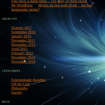
who gives a damn times – The story of Niels Harrit
Mr WordPress
on
Myten om den gode hyrde – må kun
tænketanke tænke?
ARCHIVES
October 2017
September 2016
January 2016
December 2015
November 2015
April 2015
February 2015
December 2014
November 2014
CATEGORIES
Epigrammatic thoughts
Off the Cuff
Philosophy
Society
META