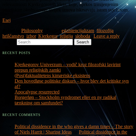
relevantnosti Kjerkegorovih ideja, koje, uprkos izmijenjenim
istorijskim okolnostima, uvijek iznova iskrsavaju istom svježinom.
Esej
Posted in
Philosophy
|
Tagged
egzistencijalizam
,
filozofija
,
hrišćanstvo
,
izbor
,
Kjerkegor
,
religija
,
sloboda
|
Leave a reply
Search
RECENT POSTS
Kjerkegorov Univerzum – vodič kroz filozofski lavirint
prepun religijskih zamki
(Post)faktualitetens kimæriske eksistens
Den hovedløse politiske diskurs – hvor blev det kritiske syn
af?
Apocalypse resurrected
Borgerløn – Stockholm syndromet eller en ny radikal
tænkning om samfundet?
RECENT COMMENTS
Political dissidence in the who gives a damn times – The story
of Niels Harrit | Sharing Ideas
on
Political dissidence in the