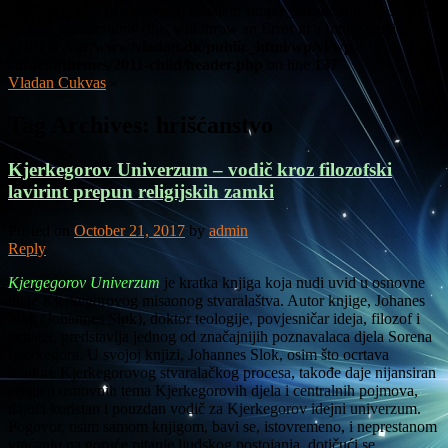
Warning
: Use of undefined constant simple_breadcrumb - assumed
'simple_breadcrumb' (this will throw an Error in a future version of
PHP) in
/var/www/vladan.dk/public_html/wp/vl/wp-
content/themes/2011-child/header.php
on line
137
Vladan Cukvas
»
Tag Archives:
hrišćanstvo
Kjerkegorov Univerzum – vodič kroz filozofski
lavirint prepun religijskih zamki
Posted on
October 21, 2017
by
admin
Reply
Kjergegorov Univerzum
je kratka knjiga koja nudi uvid u osnovne
ideje Kjerkegorovog misaonog stvaralaštva. Autor knjige, Johanes
Slok (Johannes Sløk), doktor teologije, povjesničar ideja, filozof i
debater, predstavlja jednog od značajnijih poznavalaca djela Sorena
Kjerkegora. U svojoj knjizi, Johannes Slok, osim što ocrtava
konture Kjerkegorovog stvaralačkog procesa, takođe daje nijansiran
pregled osnovnih tema Kjerkegorovih djela i centralnih pojmova,
dajući koristan i pouzdan vodič za Kjerkegorov idejni univerzum.
Pogovor, osim samom knjigom, bavi se, istovremeno, i neprestanom
vraćanju na goruće pitanje ljudskog postojanja, dotičući se